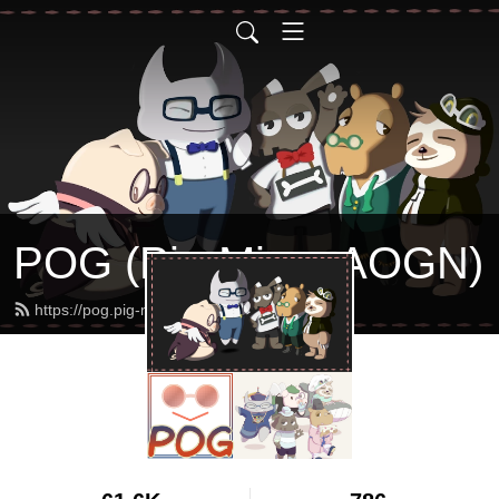
POG (Pig-Min + AOGN)
https://pog.pig-min.com/feed.xml