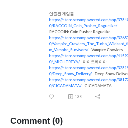
언급된 게임들
https://store.steampowered.com/app/3784
0/RACCOIN_Coin_Pusher_Roguelike/
-
RACCOIN: Coin Pusher Roguelike
https://store.steampowered.com/app/3265
0/Vampire_Crawlers_The_Turbo_Wildcard_f
m_Vampire_Survivors/
- Vampire Crawlers
https://store.steampowered.com/app/4159
0/_MIGHTREYA/
- 마이트레이아
https://store.steampowered.com/app/3281
0/Deep_Snow_Delivery/
- Deep Snow Delive
https://store.steampowered.com/app/3817
0/CICADAMATA/
- CICADAMATA
138
Comment (0)